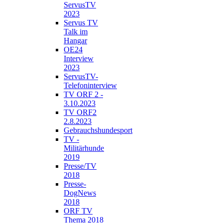
ServusTV
2023
Servus TV
Talk im
Hangar
OE24
Interview
2023
ServusTV-
Telefoninterview
TV ORF 2 -
3.10.2023
TV ORF2
2.8.2023
Gebrauchshundesport
TV -
Militärhunde
2019
Presse/TV
2018
Presse-
DogNews
2018
ORF TV
Thema 2018