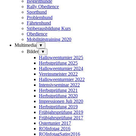
Begleithunde
Rally Obedience
Sporthund
Problemhund
Fährtenhund
Stöberausbildung Kurs
Obedience
Mobilitätstraining 2020
Multimedia
▼
Bilder
▼
Halloweenturnier 2025
Herbstprüfung 2025
Halloweenturnier 2024
Vereinsmeister 2022
Halloweenturrnier 2022
Intensivseminar 2022
Herbstprüfung 2021
Herbstprüfung 2020
Impressionen Juli 2020
Herbstprüfung 2019
Frühjahrsprüfung 2019
Frühjahrsprüfung 2017
Ostertunier 2017
ROInfotag 2016
ROInfotagSatire2016