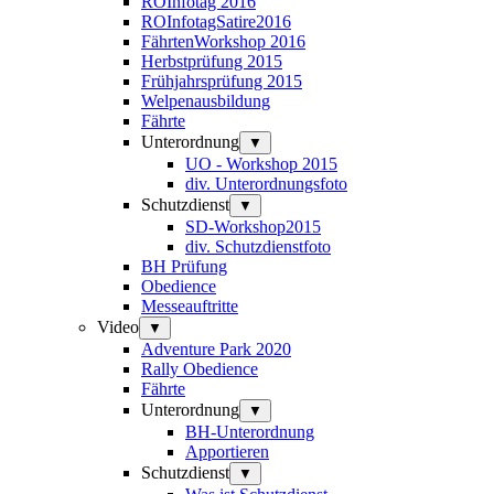
ROInfotag 2016
ROInfotagSatire2016
FährtenWorkshop 2016
Herbstprüfung 2015
Frühjahrsprüfung 2015
Welpenausbildung
Fährte
Unterordnung
▼
UO - Workshop 2015
div. Unterordnungsfoto
Schutzdienst
▼
SD-Workshop2015
div. Schutzdienstfoto
BH Prüfung
Obedience
Messeauftritte
Video
▼
Adventure Park 2020
Rally Obedience
Fährte
Unterordnung
▼
BH-Unterordnung
Apportieren
Schutzdienst
▼