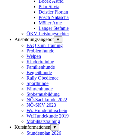
Bocek Astrid
Pilar Silvia
Deistler Florian
Posch Natascha
Möller Arne
Langer Stefanie
ÖKV Leistungsrichter
Ausbildungsangebot
▼
FAQ zum Training
Problemhunde
Welpen
Kindertraining
Familienhunde
Begleithunde
Rally Obedience
Sporthunde
Fährtenhunde
Stöberausbildung
NÖ-Sachkunde 2022
NÖ-SKV 2023
Wr. Hundeführschein
Wr.Hundekunde 2019
Mobilitätstraining
Kursinformationen
▼
Stundenplan 2026