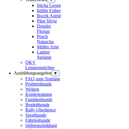
Sticha Georg
Inführ Esther
Bocek Astrid
Pilar Silvia
Deistler
Florian
Posch
Natascha
Möller Arne
Langer
Stefanie
ÖKV
Leistungsrichter
Ausbildungsangebot
▼
FAQ zum Training
Problemhunde
Welpen
Kindertraining
Familienhunde
Begleithunde
Rally Obedience
Sporthunde
Fährtenhunde
Stöberausbildung