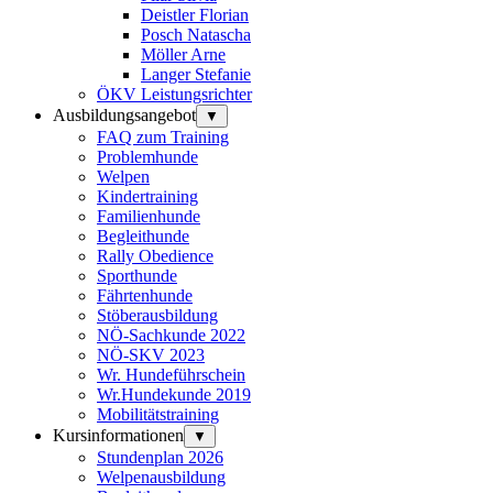
Deistler Florian
Posch Natascha
Möller Arne
Langer Stefanie
ÖKV Leistungsrichter
Ausbildungsangebot
▼
FAQ zum Training
Problemhunde
Welpen
Kindertraining
Familienhunde
Begleithunde
Rally Obedience
Sporthunde
Fährtenhunde
Stöberausbildung
NÖ-Sachkunde 2022
NÖ-SKV 2023
Wr. Hundeführschein
Wr.Hundekunde 2019
Mobilitätstraining
Kursinformationen
▼
Stundenplan 2026
Welpenausbildung