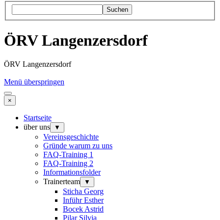
Suchen
ÖRV Langenzersdorf
ÖRV Langenzersdorf
Menü überspringen
×
Startseite
über uns
▼
Vereinsgeschichte
Gründe warum zu uns
FAQ-Training 1
FAQ-Training 2
Informationsfolder
Trainerteam
▼
Sticha Georg
Inführ Esther
Bocek Astrid
Pilar Silvia