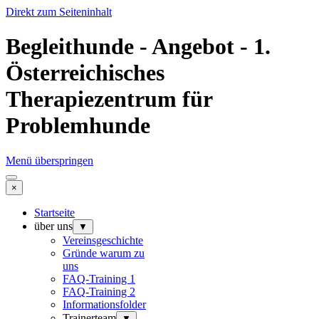
Direkt zum Seiteninhalt
Begleithunde - Angebot - 1.
Österreichisches
Therapiezentrum für
Problemhunde
Menü überspringen
×
Startseite
über uns
▼
Vereinsgeschichte
Gründe warum zu
uns
FAQ-Training 1
FAQ-Training 2
Informationsfolder
Trainerteam
▼