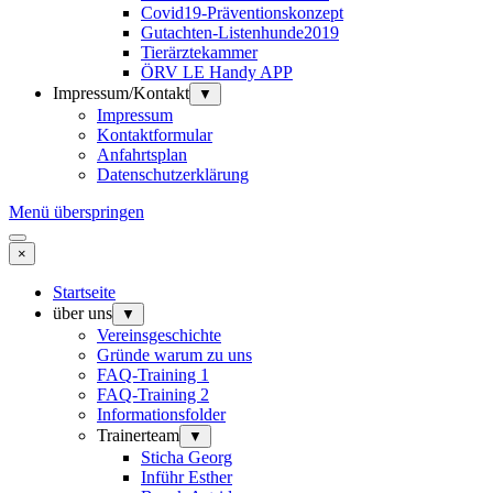
Covid19-Präventionskonzept
Gutachten-Listenhunde2019
Tierärztekammer
ÖRV LE Handy APP
Impressum/Kontakt
▼
Impressum
Kontaktformular
Anfahrtsplan
Datenschutzerklärung
Menü überspringen
×
Startseite
über uns
▼
Vereinsgeschichte
Gründe warum zu uns
FAQ-Training 1
FAQ-Training 2
Informationsfolder
Trainerteam
▼
Sticha Georg
Inführ Esther