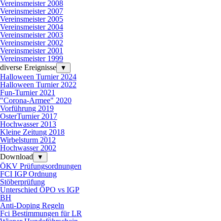
Vereinsmeister 2008
Vereinsmeister 2007
Vereinsmeister 2005
Vereinsmeister 2004
Vereinsmeister 2003
Vereinsmeister 2002
Vereinsmeister 2001
Vereinsmeister 1999
diverse Ereignisse
▼
Halloween Turnier 2024
Halloween Turnier 2022
Fun-Turnier 2021
"Corona-Armee" 2020
Vorführung 2019
OsterTurnier 2017
Hochwasser 2013
Kleine Zeitung 2018
Wirbelsturm 2012
Hochwasser 2002
Download
▼
ÖKV Prüfungsordnungen
FCI IGP Ordnung
Stöberprüfung
Unterschied ÖPO vs IGP
BH
Anti-Doping Regeln
Fci Bestimmungen für LR