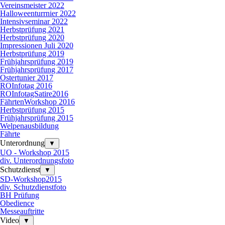
Vereinsmeister 2022
Halloweenturrnier 2022
Intensivseminar 2022
Herbstprüfung 2021
Herbstprüfung 2020
Impressionen Juli 2020
Herbstprüfung 2019
Frühjahrsprüfung 2019
Frühjahrsprüfung 2017
Ostertunier 2017
ROInfotag 2016
ROInfotagSatire2016
FährtenWorkshop 2016
Herbstprüfung 2015
Frühjahrsprüfung 2015
Welpenausbildung
Fährte
Unterordnung
▼
UO - Workshop 2015
div. Unterordnungsfoto
Schutzdienst
▼
SD-Workshop2015
div. Schutzdienstfoto
BH Prüfung
Obedience
Messeauftritte
Video
▼