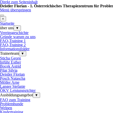
Direkt zum Seiteninhalt
Deistler Florian - 1. Österreichisches Therapiezentrum für Prob
Menü überspringen
×
Startseite
über uns
▼
Vereinsgeschichte
Gründe warum zu uns
FAQ-Training 1
FAQ-Training 2
Informationsfolder
Trainerteam
▼
Sticha Georg
Inführ Esther
Bocek Astrid
Pilar Silvia
Deistler Florian
Posch Natascha
Möller Arne
Langer Stefanie
ÖKV Leistungsrichter
Ausbildungsangebot
▼
FAQ zum Training
Problemhunde
Welpen
Kindertraining