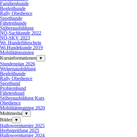
Familienhunde
Begleithunde
Rally Obedience
Sporthunde
Fährtenhunde
Stöberausbildung
NÖ-Sachkunde 2022
NÖ-SKV 2023
Wr. Hundeführschein
Wr.Hundekunde 2019
Mobilitätstraining
Kursinformationen
▼
Stundenplan 2026
Welpenausbildung
Begleithunde
Rally Obedience
Sporthund
Problemhund
Fährtenhund
Stöberausbildung Kurs
Obedience
Mobilitätstraining 2020
Multimedia
▼
Bilder
▼
Halloweenturnier 2025
Herbstprüfung 2025
Halloweenturnier 2024