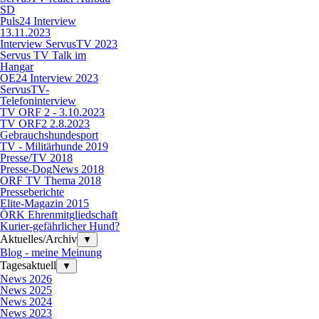
SD
Puls24 Interview
13.11.2023
Interview ServusTV 2023
Servus TV Talk im
Hangar
OE24 Interview 2023
ServusTV-
Telefoninterview
TV ORF 2 - 3.10.2023
TV ORF2 2.8.2023
Gebrauchshundesport
TV - Militärhunde 2019
Presse/TV 2018
Presse-DogNews 2018
ORF TV Thema 2018
Presseberichte
Elite-Magazin 2015
ÖRK Ehrenmitgliedschaft
Kurier-gefährlicher Hund?
Aktuelles/Archiv
▼
Blog - meine Meinung
Tagesaktuell
▼
News 2026
News 2025
News 2024
News 2023