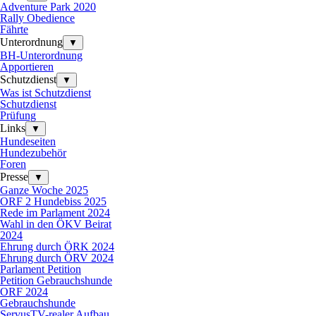
Adventure Park 2020
Rally Obedience
Fährte
Unterordnung
▼
BH-Unterordnung
Apportieren
Schutzdienst
▼
Was ist Schutzdienst
Schutzdienst
Prüfung
Links
▼
Hundeseiten
Hundezubehör
Foren
Presse
▼
Ganze Woche 2025
ORF 2 Hundebiss 2025
Rede im Parlament 2024
Wahl in den ÖKV Beirat
2024
Ehrung durch ÖRK 2024
Ehrung durch ÖRV 2024
Parlament Petition
Petition Gebrauchshunde
ORF 2024
Gebrauchshunde
ServusTV-realer Aufbau