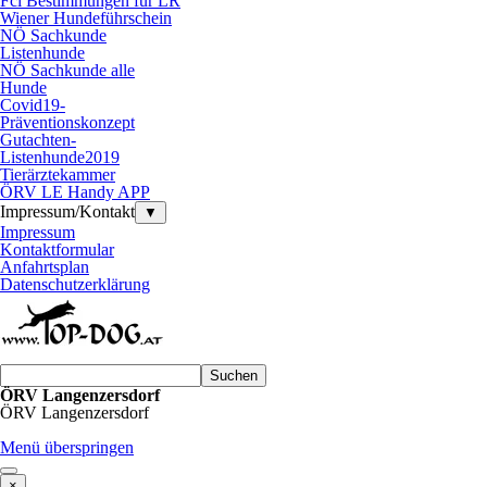
Fci Bestimmungen für LR
Wiener Hundeführschein
NÖ Sachkunde
Listenhunde
NÖ Sachkunde alle
Hunde
Covid19-
Präventionskonzept
Gutachten-
Listenhunde2019
Tierärztekammer
ÖRV LE Handy APP
Impressum/Kontakt
▼
Impressum
Kontaktformular
Anfahrtsplan
Datenschutzerklärung
Suchen
ÖRV Langenzersdorf
ÖRV Langenzersdorf
Menü überspringen
×