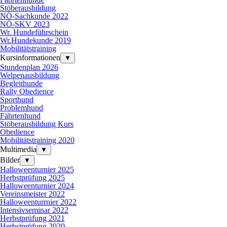
Stöberausbildung
NÖ-Sachkunde 2022
NÖ-SKV 2023
Wr. Hundeführschein
Wr.Hundekunde 2019
Mobilitätstraining
Kursinformationen
▼
Stundenplan 2026
Welpenausbildung
Begleithunde
Rally Obedience
Sporthund
Problemhund
Fährtenhund
Stöberausbildung Kurs
Obedience
Mobilitätstraining 2020
Multimedia
▼
Bilder
▼
Halloweenturnier 2025
Herbstprüfung 2025
Halloweenturnier 2024
Vereinsmeister 2022
Halloweenturrnier 2022
Intensivseminar 2022
Herbstprüfung 2021
Herbstprüfung 2020