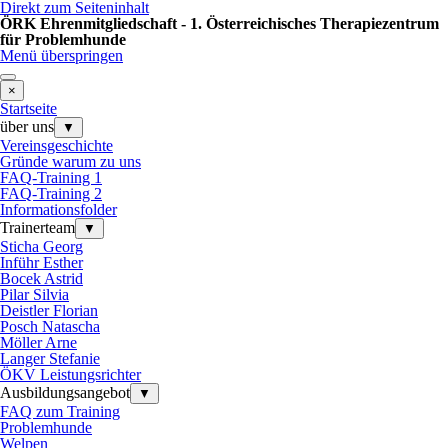
Direkt zum Seiteninhalt
ÖRK Ehrenmitgliedschaft - 1. Österreichisches Therapiezentrum
für Problemhunde
Menü überspringen
×
Startseite
über uns
▼
Vereinsgeschichte
Gründe warum zu uns
FAQ-Training 1
FAQ-Training 2
Informationsfolder
Trainerteam
▼
Sticha Georg
Inführ Esther
Bocek Astrid
Pilar Silvia
Deistler Florian
Posch Natascha
Möller Arne
Langer Stefanie
ÖKV Leistungsrichter
Ausbildungsangebot
▼
FAQ zum Training
Problemhunde
Welpen