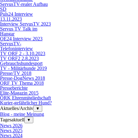
ServusTV-realer Aufbau
SD
Puls24 Interview
13.11.2023
Interview ServusTV 2023
Servus TV Talk im
Hangar
OE24 Interview 2023
ServusTV-
Telefoninterview
TV ORF 2 - 3.10.2023
TV ORF2 2.8.2023
Gebrauchshundesport
TV - Militärhunde 2019
Presse/TV 2018
Presse-DogNews 2018
ORF TV Thema 2018
Presseberichte
Elite-Magazin 2015
ÖRK Ehrenmitgliedschaft
Kurier-gefährlicher Hund?
Aktuelles/Archiv
▼
Blog - meine Meinung
Tagesaktuell
▼
News 2026
News 2025
News 2024