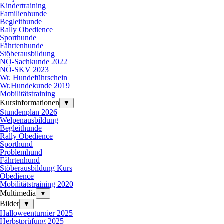
Kindertraining
Familienhunde
Begleithunde
Rally Obedience
Sporthunde
Fährtenhunde
Stöberausbildung
NÖ-Sachkunde 2022
NÖ-SKV 2023
Wr. Hundeführschein
Wr.Hundekunde 2019
Mobilitätstraining
Kursinformationen
▼
Stundenplan 2026
Welpenausbildung
Begleithunde
Rally Obedience
Sporthund
Problemhund
Fährtenhund
Stöberausbildung Kurs
Obedience
Mobilitätstraining 2020
Multimedia
▼
Bilder
▼
Halloweenturnier 2025
Herbstprüfung 2025