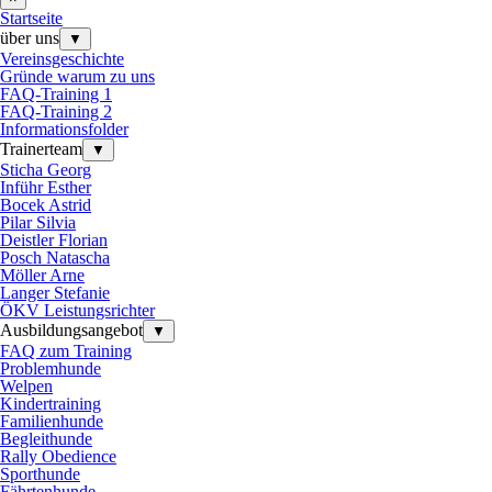
Startseite
über uns
▼
Vereinsgeschichte
Gründe warum zu uns
FAQ-Training 1
FAQ-Training 2
Informationsfolder
Trainerteam
▼
Sticha Georg
Inführ Esther
Bocek Astrid
Pilar Silvia
Deistler Florian
Posch Natascha
Möller Arne
Langer Stefanie
ÖKV Leistungsrichter
Ausbildungsangebot
▼
FAQ zum Training
Problemhunde
Welpen
Kindertraining
Familienhunde
Begleithunde
Rally Obedience
Sporthunde
Fährtenhunde