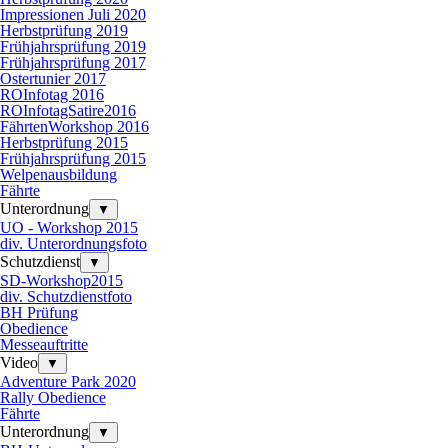
Impressionen Juli 2020
Herbstprüfung 2019
Frühjahrsprüfung 2019
Frühjahrsprüfung 2017
Ostertunier 2017
ROInfotag 2016
ROInfotagSatire2016
FährtenWorkshop 2016
Herbstprüfung 2015
Frühjahrsprüfung 2015
Welpenausbildung
Fährte
Unterordnung
▼
UO - Workshop 2015
div. Unterordnungsfoto
Schutzdienst
▼
SD-Workshop2015
div. Schutzdienstfoto
BH Prüfung
Obedience
Messeauftritte
Video
▼
Adventure Park 2020
Rally Obedience
Fährte
Unterordnung
▼