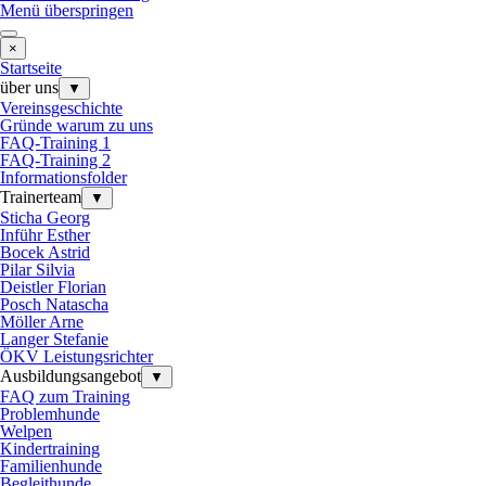
Menü überspringen
×
Startseite
über uns
▼
Vereinsgeschichte
Gründe warum zu uns
FAQ-Training 1
FAQ-Training 2
Informationsfolder
Trainerteam
▼
Sticha Georg
Inführ Esther
Bocek Astrid
Pilar Silvia
Deistler Florian
Posch Natascha
Möller Arne
Langer Stefanie
ÖKV Leistungsrichter
Ausbildungsangebot
▼
FAQ zum Training
Problemhunde
Welpen
Kindertraining
Familienhunde
Begleithunde