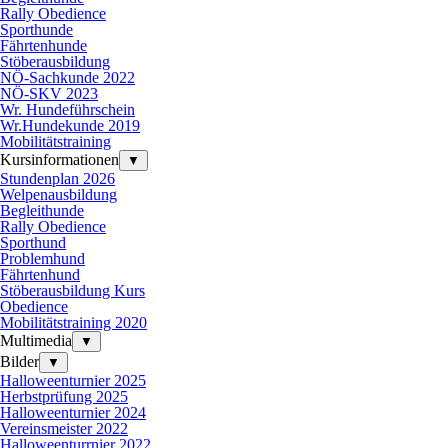
Rally Obedience
Sporthunde
Fährtenhunde
Stöberausbildung
NÖ-Sachkunde 2022
NÖ-SKV 2023
Wr. Hundeführschein
Wr.Hundekunde 2019
Mobilitätstraining
Kursinformationen
▼
Stundenplan 2026
Welpenausbildung
Begleithunde
Rally Obedience
Sporthund
Problemhund
Fährtenhund
Stöberausbildung Kurs
Obedience
Mobilitätstraining 2020
Multimedia
▼
Bilder
▼
Halloweenturnier 2025
Herbstprüfung 2025
Halloweenturnier 2024
Vereinsmeister 2022
Halloweenturrnier 2022