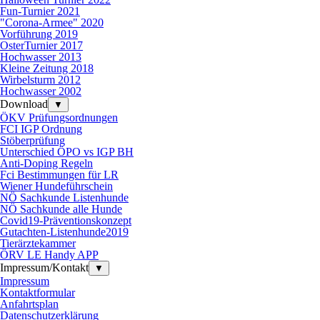
Fun-Turnier 2021
"Corona-Armee" 2020
Vorführung 2019
OsterTurnier 2017
Hochwasser 2013
Kleine Zeitung 2018
Wirbelsturm 2012
Hochwasser 2002
Download
▼
ÖKV Prüfungsordnungen
FCI IGP Ordnung
Stöberprüfung
Unterschied ÖPO vs IGP BH
Anti-Doping Regeln
Fci Bestimmungen für LR
Wiener Hundeführschein
NÖ Sachkunde Listenhunde
NÖ Sachkunde alle Hunde
Covid19-Präventionskonzept
Gutachten-Listenhunde2019
Tierärztekammer
ÖRV LE Handy APP
Impressum/Kontakt
▼
Impressum
Kontaktformular
Anfahrtsplan
Datenschutzerklärung