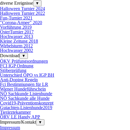
diverse Ereignisse
▼
Halloween Turnier 2024
Halloween Turnier 2022
Fun-Turnier 2021
"Corona-Armee" 2020
Vorführung 2019
OsterTurnier 2017
Hochwasser 2013
Kleine Zeitung 2018
Wirbelsturm 2012
Hochwasser 2002
Download
▼
ÖKV Prüfungsordnungen
FCI IGP Ordnung
Stöberprüfung
Unterschied ÖPO vs IGP BH
Anti-Doping Regeln
Fci Bestimmungen für LR
Wiener Hundeführschein
NÖ Sachkunde Listenhunde
NÖ Sachkunde alle Hunde
Covid19-Präventionskonzept
Gutachten-Listenhunde2019
Tierärztekammer
ÖRV LE Handy APP
Impressum/Kontakt
▼
Impressum