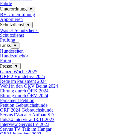
Fährte
Unterordnung
▼
BH-Unterordnung
Apportieren
Schutzdienst
▼
Was ist Schutzdienst
Schutzdienst
Prüfung
Links
▼
Hundeseiten
Hundezubehör
Foren
Presse
▼
Ganze Woche 2025
ORF 2 Hundebiss 2025
Rede im Parlament 2024
Wahl in den ÖKV Beirat 2024
Ehrung durch ÖRK 2024
Ehrung durch ÖRV 2024
Parlament Petition
Petition Gebrauchshunde
ORF 2024 Gebrauchshunde
ServusTV-realer Aufbau SD
Puls24 Interview 13.11.2023
Interview ServusTV 2023
Servus TV Talk im Hangar
OE24 Interview 2023