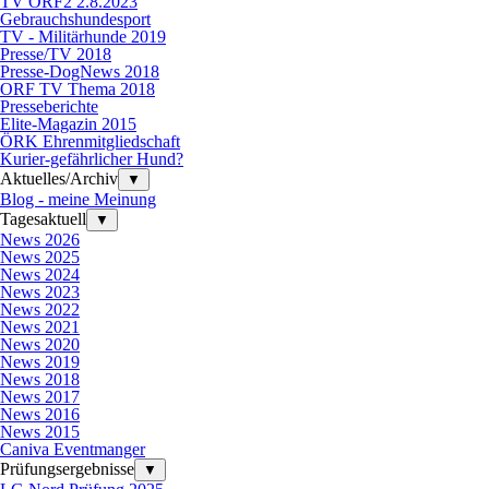
TV ORF2 2.8.2023
Gebrauchshundesport
TV - Militärhunde 2019
Presse/TV 2018
Presse-DogNews 2018
ORF TV Thema 2018
Presseberichte
Elite-Magazin 2015
ÖRK Ehrenmitgliedschaft
Kurier-gefährlicher Hund?
Aktuelles/Archiv
▼
Blog - meine Meinung
Tagesaktuell
▼
News 2026
News 2025
News 2024
News 2023
News 2022
News 2021
News 2020
News 2019
News 2018
News 2017
News 2016
News 2015
Caniva Eventmanger
Prüfungsergebnisse
▼