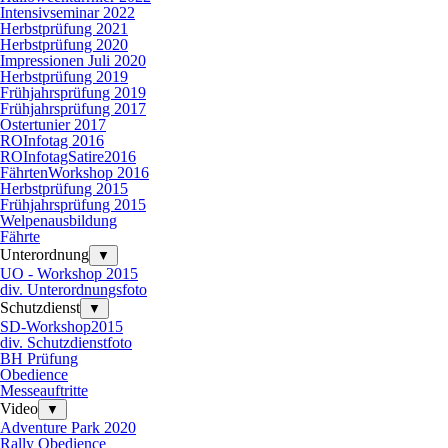
Intensivseminar 2022
Herbstprüfung 2021
Herbstprüfung 2020
Impressionen Juli 2020
Herbstprüfung 2019
Frühjahrsprüfung 2019
Frühjahrsprüfung 2017
Ostertunier 2017
ROInfotag 2016
ROInfotagSatire2016
FährtenWorkshop 2016
Herbstprüfung 2015
Frühjahrsprüfung 2015
Welpenausbildung
Fährte
Unterordnung
▼
UO - Workshop 2015
div. Unterordnungsfoto
Schutzdienst
▼
SD-Workshop2015
div. Schutzdienstfoto
BH Prüfung
Obedience
Messeauftritte
Video
▼
Adventure Park 2020
Rally Obedience